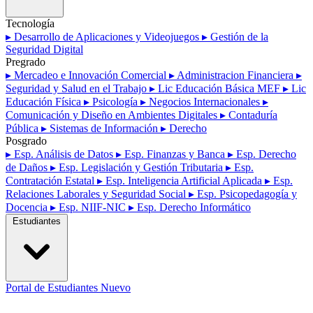
Tecnología
▸ Desarrollo de Aplicaciones y Videojuegos
▸ Gestión de la
Seguridad Digital
Pregrado
▸ Mercadeo e Innovación Comercial
▸ Administracion Financiera
▸
Seguridad y Salud en el Trabajo
▸ Lic Educación Básica MEF
▸ Lic
Educación Física
▸ Psicología
▸ Negocios Internacionales
▸
Comunicación y Diseño en Ambientes Digitales
▸ Contaduría
Pública
▸ Sistemas de Información
▸ Derecho
Posgrado
▸ Esp. Análisis de Datos
▸ Esp. Finanzas y Banca
▸ Esp. Derecho
de Daños
▸ Esp. Legislación y Gestión Tributaria
▸ Esp.
Contratación Estatal
▸ Esp. Inteligencia Artificial Aplicada
▸ Esp.
Relaciones Laborales y Seguridad Social
▸ Esp. Psicopedagogía y
Docencia
▸ Esp. NIIF-NIC
▸ Esp. Derecho Informático
Estudiantes
Portal de Estudiantes
Nuevo